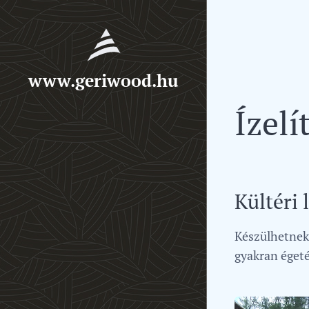
www.geriwood.hu
Ízel
Kültéri
Készülhetnek 
gyakran égeté