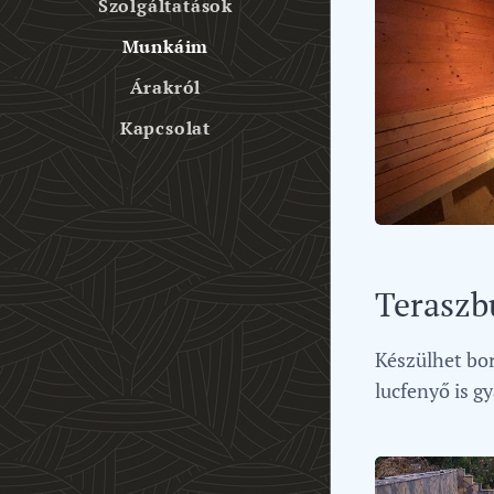
Szolgáltatások
Munkáim
Árakról
Kapcsolat
Teraszb
Készülhet bor
lucfenyő is g