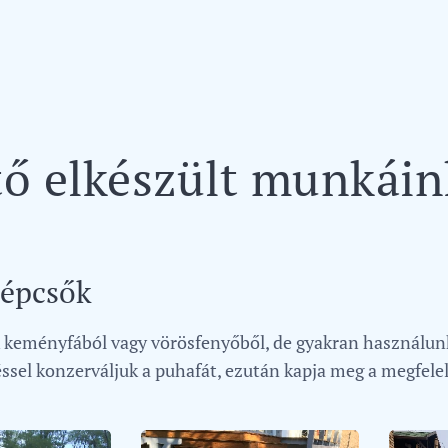
ítő elkészült munkái
 lépcsők
keményfából vagy vörösfenyőből, de gyakran használunk b
ssel konzerváljuk a puhafát, ezután kapja meg a megfele