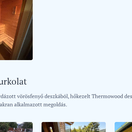
urkolat
dázott vörösfenyő deszkából, hőkezelt Thermowood deszk
yakran alkalmazott megoldás.