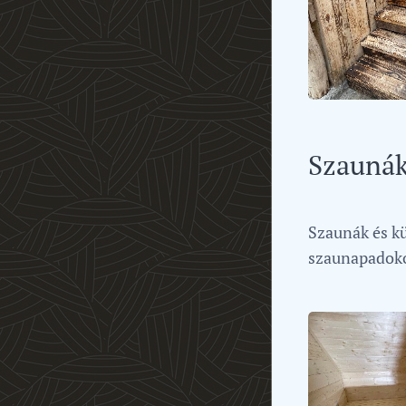
Szauná
Szaunák és kü
szaunapadokon