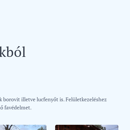
nkból
orovit illetve lucfenyőt is. Felületkezeléshez
lő favédelmet.